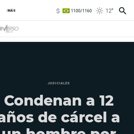
1100
/
1160
12
°
:MÁS
3,8
/
4
6850
/
7200
5900
/
5960
JUDICIALES
Condenan a 12
años de cárcel a
un hombre por