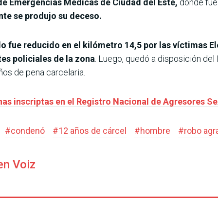
l de Emergencias Médicas de Ciudad del Este,
donde fue
nte se produjo su deceso.
 fue reducido en el kilómetro 14,5 por las víctimas El
s policiales de la zona
. Luego, quedó a disposición del
ños de pena carcelaria.
nas inscriptas en el Registro Nacional de Agresores S
#
condenó
#
12 años de cárcel
#
hombre
#
robo agr
en Voiz