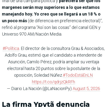
final de una campaña política y
pareciera ser que los
margenes serán muy superiores a lo que estamos
manejando hoy. Yo creo que se llegará a un 18 % o
un poco más
(de diferencia en preferencia electoral)”,
refirió al programa “Así son las cosas” del canal GEN y
Universo 970 AM/Nación Media.
#Política
. El director de la consultora Grau & Asociados,
Adolfo Grau, estimó que el candidato a intendente de
Asunción, Camilo Pérez, podría ampliar su ventaja
electoral hasta 20 puntos sobre la postulante de la
oposición, Soledad Núñez.
#TodoEstáEnLN
https://t.co/qdrjzQkRFh
— Diario La Nación (@LaNacionPy)
August 5, 2026
La firma Ypytã denuncia