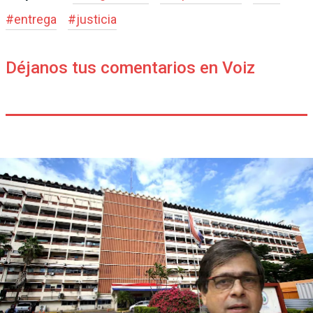
#
entrega
#
justicia
Déjanos tus comentarios en Voiz