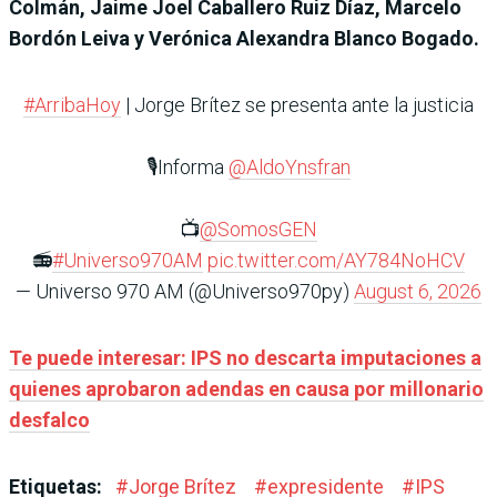
Colmán, Jaime Joel Caballero Ruiz Díaz, Marcelo
Bordón Leiva y Verónica Alexandra Blanco Bogado.
#ArribaHoy
| Jorge Brítez se presenta ante la justicia
🎙️Informa
@AldoYnsfran
📺
@SomosGEN
📻
#Universo970AM
pic.twitter.com/AY784NoHCV
— Universo 970 AM (@Universo970py)
August 6, 2026
Te puede interesar: IPS no descarta imputaciones a
quienes aprobaron adendas en causa por millonario
desfalco
Etiquetas:
#
Jorge Brítez
#
expresidente
#
IPS