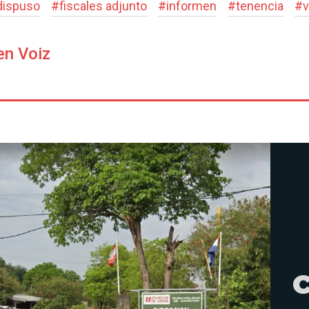
dispuso
#
fiscales adjunto
#
informen
#
tenencia
#
v
en Voiz