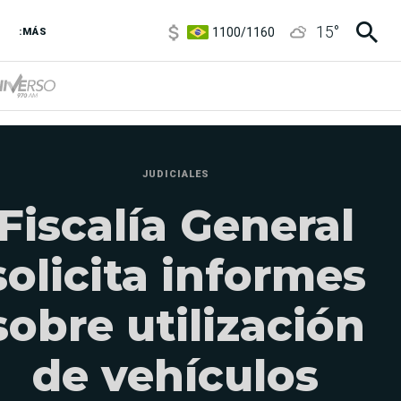
1100
/
1160
15
°
3,8
/
4
:MÁS
6850
/
7200
5900
/
5960
JUDICIALES
Fiscalía General
solicita informes
sobre utilización
de vehículos