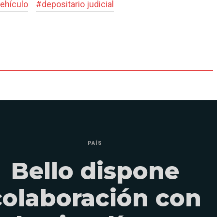
ehículo
#
depositario judicial
PAÍS
Bello dispone
colaboración con