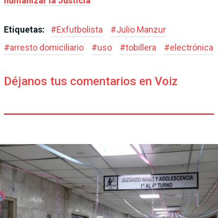
humanizar la Justicia
Etiquetas:
#
Exfutbolista
#
Julio Manzur
#
arresto domiciliario
#
uso
#
tobillera
#
electrónica
Déjanos tus comentarios en Voiz