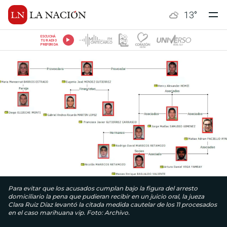
13
°
ESCUCHÁ
TU RADIO
PREFERIDA
Para evitar que los acusados cumplan bajo la figura del arresto
domiciliario la pena que pudieran recibir en un juicio oral, la jueza
Clara Ruiz Díaz levantó la citada medida cautelar de los 11 procesados
en el caso marihuana vip. Foto: Archivo.