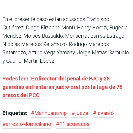
En el presente caso están acusados Francisco
Gutiérrez, Diego Elizeche Monti, Henry Homzi, Eugenio
Méndez, Moisés Basualdo, Monserrat Barros Estragó,
Nicolás Marecos Retamozo, Rodrigo Marecos
Retamozo, Arturo Vega Yambay, Jorge Matías Samudio
y Gabriel Martin López.
Podes leer: Exdirector del penal de PJC y 28
guardias enfrentarán juicio oral por la fuga de 76
presos del PCC
Etiquetas:
#
Marihuana vip
#
jueza
#
levantó
#
arresto domiciliario
#
11 acusados