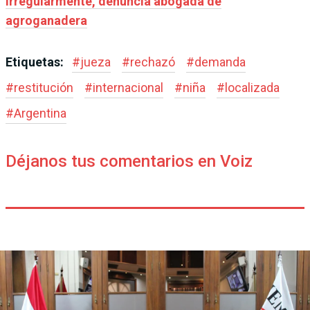
irregularmente, denuncia abogada de
agroganadera
Etiquetas:
#
jueza
#
rechazó
#
demanda
#
restitución
#
internacional
#
niña
#
localizada
#
Argentina
Déjanos tus comentarios en Voiz