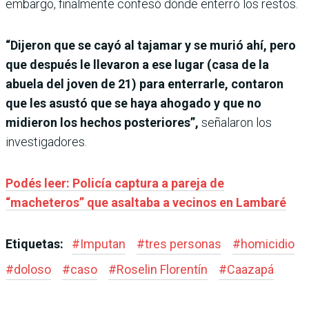
embargo, finalmente confesó dónde enterró los restos.
“Dijeron que se cayó al tajamar y se murió ahí, pero
que después le llevaron a ese lugar (casa de la
abuela del joven de 21) para enterrarle, contaron
que les asustó que se haya ahogado y que no
midieron los hechos posteriores”,
señalaron los
investigadores.
Podés leer: Policía captura a pareja de
“macheteros” que asaltaba a vecinos en Lambaré
Etiquetas:
#
Imputan
#
tres personas
#
homicidio
#
doloso
#
caso
#
Roselin Florentín
#
Caazapá