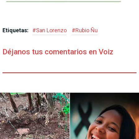
Etiquetas:
#
San Lorenzo
#
Rubio Ñu
Déjanos tus comentarios en Voiz