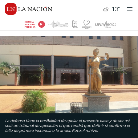
13
°
ESCUCHÁ
TU RADIO
PREFERIDA
La defensa tiene la posibilidad de apelar el presente caso y de ser así
será un tribunal de apelación el que tendrá que definir si confirma el
fallo de primera instancia o lo anula. Foto: Archivo.