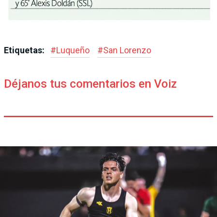
Etiquetas:
#
Luqueño
#
San Lorenzo
Déjanos tus comentarios en Voiz