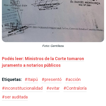
Foto: Gentileza.
Podés leer: Ministros de la Corte tomaron
juramento a notarios públicos
Etiquetas:
#
Itaipú
#
presentó
#
acción
#
inconstitucionalidad
#
evitar
#
Contraloría
#
ser auditada