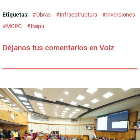
Etiquetas:
#
Obras
#
Infraestructura
#
Inversiones
#
MOPC
#
Itaipú
Déjanos tus comentarios en Voiz