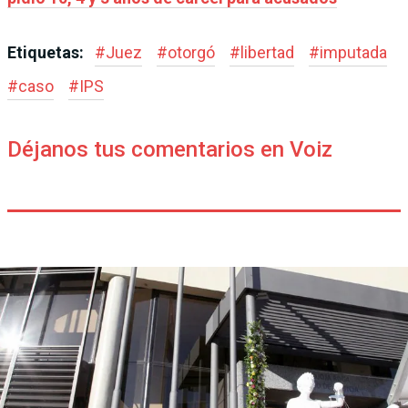
Etiquetas:
#
Juez
#
otorgó
#
libertad
#
imputada
#
caso
#
IPS
Déjanos tus comentarios en Voiz