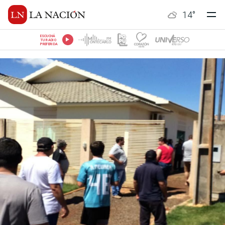
14
°
ESCUCHÁ
TU RADIO
PREFERIDA