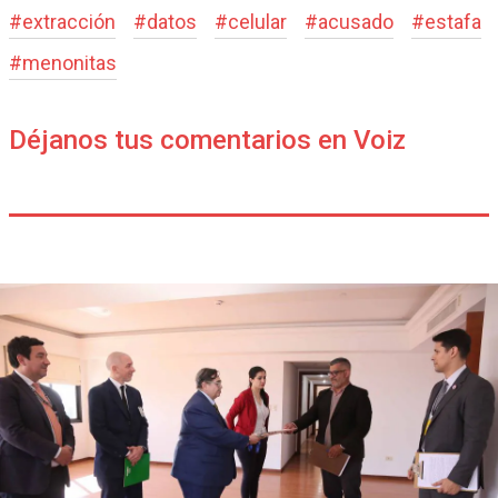
#
extracción
#
datos
#
celular
#
acusado
#
estafa
#
menonitas
Déjanos tus comentarios en Voiz