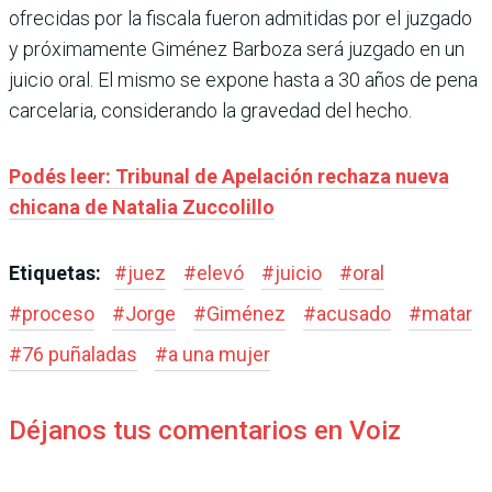
ofrecidas por la fiscala fueron admitidas por el juzgado
y próximamente Giménez Barboza será juzgado en un
juicio oral. El mismo se expone hasta a 30 años de pena
carcelaria, considerando la gravedad del hecho.
Podés leer: Tribunal de Apelación rechaza nueva
chicana de Natalia Zuccolillo
Etiquetas:
#
juez
#
elevó
#
juicio
#
oral
#
proceso
#
Jorge
#
Giménez
#
acusado
#
matar
#
76 puñaladas
#
a una mujer
Déjanos tus comentarios en Voiz