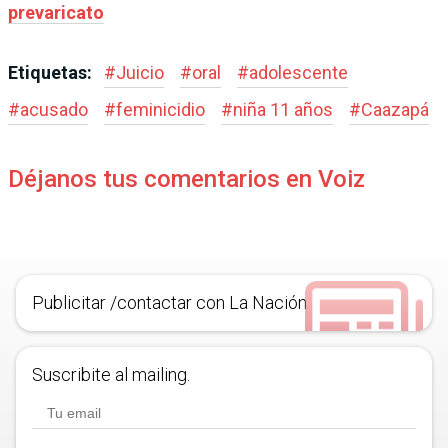
prevaricato
Etiquetas:
#
Juicio
#
oral
#
adolescente
#
acusado
#
feminicidio
#
niña 11 años
#
Caazapá
Déjanos tus comentarios en Voiz
Publicitar /contactar con La Nación
Suscribite al mailing.