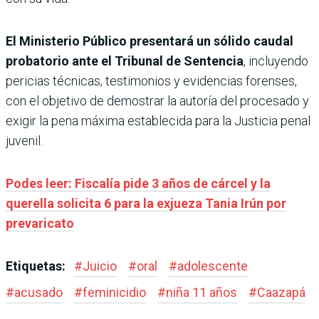
El Ministerio Público presentará un sólido caudal
probatorio ante el Tribunal de Sentencia
, incluyendo
pericias técnicas, testimonios y evidencias forenses,
con el objetivo de demostrar la autoría del procesado y
exigir la pena máxima establecida para la Justicia penal
juvenil.
Podes leer: Fiscalía pide 3 años de cárcel y la
querella solicita 6 para la exjueza Tania Irún por
prevaricato
Etiquetas:
#
Juicio
#
oral
#
adolescente
#
acusado
#
feminicidio
#
niña 11 años
#
Caazapá