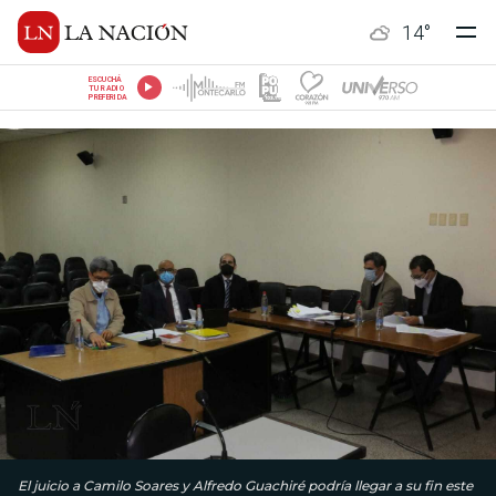
14
°
ESCUCHÁ
TU RADIO
PREFERIDA
El juicio a Camilo Soares y Alfredo Guachiré podría llegar a su fin este