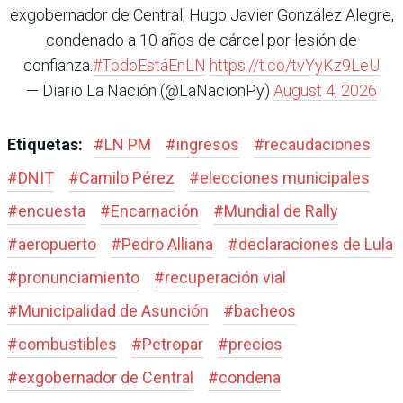
exgobernador de Central, Hugo Javier González Alegre,
condenado a 10 años de cárcel por lesión de
confianza.
#TodoEstáEnLN
https://t.co/tvYyKz9LeU
— Diario La Nación (@LaNacionPy)
August 4, 2026
Etiquetas:
#
LN PM
#
ingresos
#
recaudaciones
#
DNIT
#
Camilo Pérez
#
elecciones municipales
#
encuesta
#
Encarnación
#
Mundial de Rally
#
aeropuerto
#
Pedro Alliana
#
declaraciones de Lula
#
pronunciamiento
#
recuperación vial
#
Municipalidad de Asunción
#
bacheos
#
combustibles
#
Petropar
#
precios
#
exgobernador de Central
#
condena