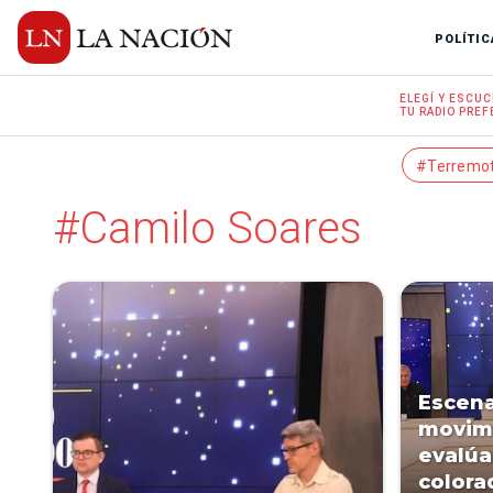
POLÍTIC
ELEGÍ Y
ESCUC
TU RADIO
PREF
#Terremo
#Camilo Soares
Escena
movimi
evalúa
colora