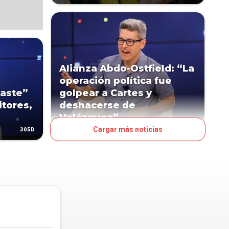
Alianza Abdo-Ostfield: “La
operación política fue
gaste”
golpear a Cartes y
itores,
deshacerse de
Velázquez”
Cargar más noticias
305D
479D
POLÍTICA