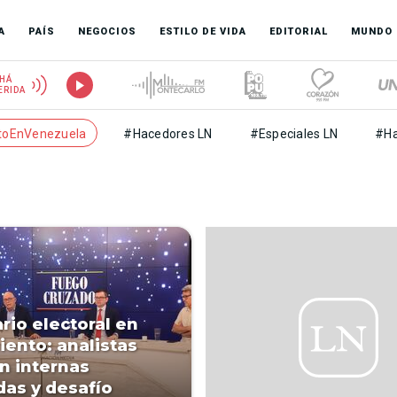
A
PAÍS
NEGOCIOS
ESTILO DE VIDA
EDITORIAL
MUNDO
HÁ
ERIDA
toEnVenezuela
#Hacedores LN
#Especiales LN
#Ha
rio electoral en
ento: analistas
n internas
das y desafío