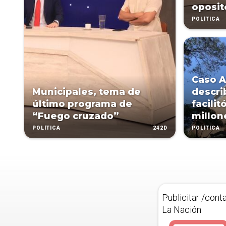
oposit
POLÍTICA
Caso A
Municipales, tema de
descri
último programa de
facili
“Fuego cruzado”
millon
242D
POLÍTICA
POLÍTICA
Publicitar /cont
La Nación