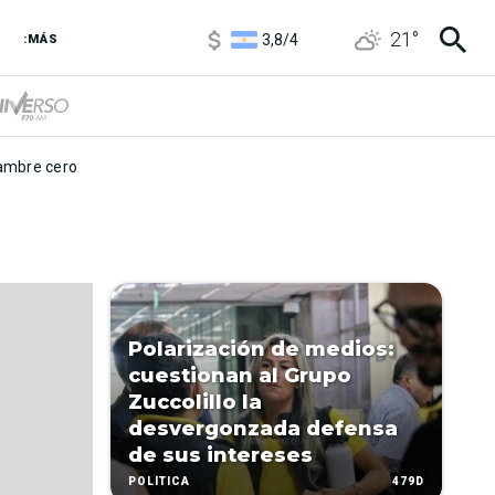
1100
/
1160
21
°
3,8
/
4
:MÁS
6850
/
7200
5900
/
5960
mbre cero
Polarización de medios:
cuestionan al Grupo
Zuccolillo la
desvergonzada defensa
de sus intereses
479D
POLÍTICA