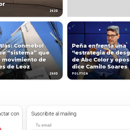
or
242D
tlas: Conmebol
Peña enfrenta una
be “sistema” que
“estrategia de des
tó movimiento de
de Abc Color y opos
es de Leoz
dice Camilo Soares
260D
POLÍTICA
actar con
Suscribite al mailing.