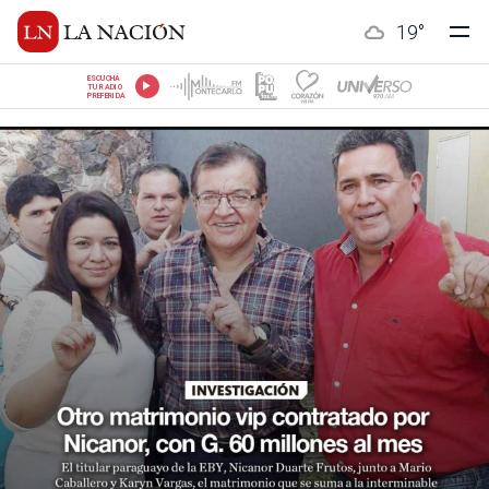
19
°
ESCUCHÁ
TU RADIO
PREFERIDA