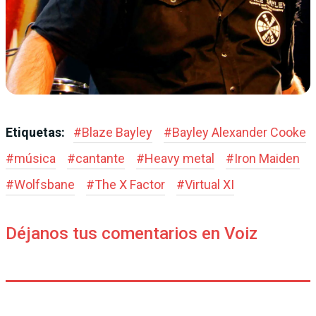
Etiquetas:
#
Blaze Bayley
#
Bayley Alexander Cooke
#
música
#
cantante
#
Heavy metal
#
Iron Maiden
#
Wolfsbane
#
The X Factor
#
Virtual XI
Déjanos tus comentarios en Voiz