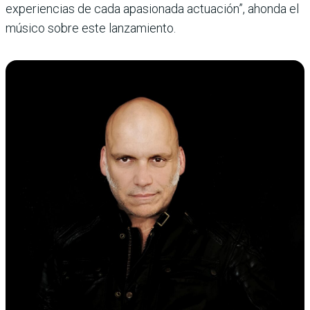
experiencias de cada apasionada actuación”, ahonda el
músico sobre este lanzamiento.