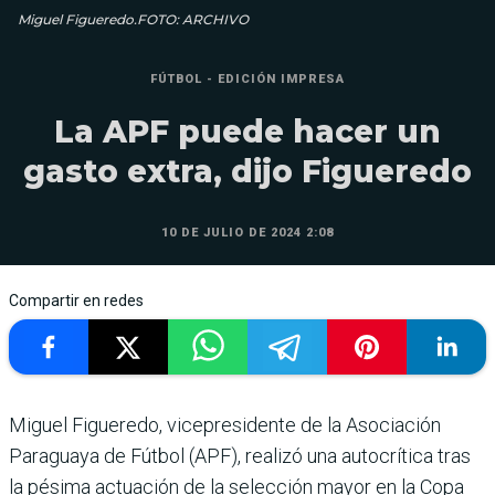
Miguel Figueredo.FOTO: ARCHIVO
FÚTBOL - EDICIÓN IMPRESA
La APF puede hacer un
gasto extra, dijo Figueredo
10 DE JULIO DE 2024 2:08
Compartir en redes
Miguel Figueredo, vicepresi­dente de la Asociación
Para­guaya de Fútbol (APF), rea­lizó una autocrítica tras
la pésima actuación de la selec­ción mayor en la Copa