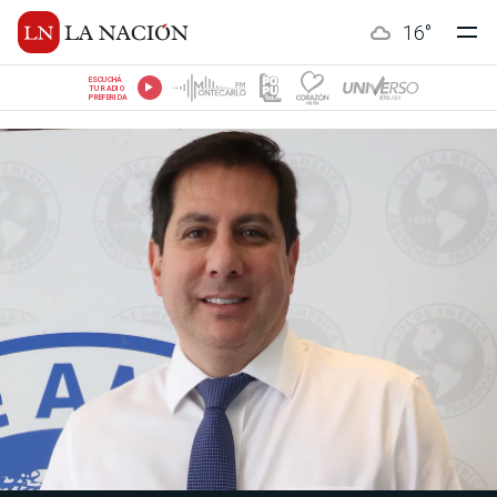
16
°
ESCUCHÁ
TU RADIO
PREFERIDA