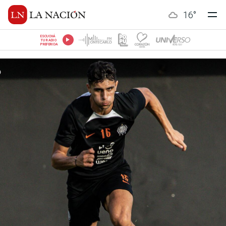
16
°
ESCUCHÁ
TU RADIO
PREFERIDA