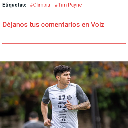
Etiquetas:
#
Olimpia
#
Tim Payne
Déjanos tus comentarios en Voiz