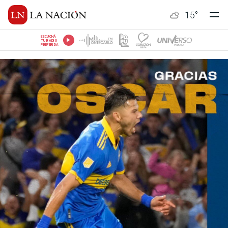
15
°
ESCUCHÁ
TU RADIO
PREFERIDA