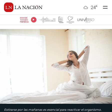
24
°
ESCUCHÁ
TU RADIO
PREFERIDA
Estirarse por las mañanas es esencial para reactivar el organismo.