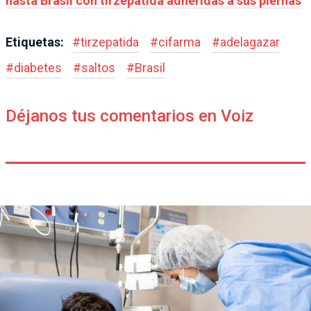
hasta Brasil con tirzepatida adheridas a sus piernas
Etiquetas:
#
tirzepatida
#
cifarma
#
adelagazar
#
diabetes
#
saltos
#
Brasil
Déjanos tus comentarios en Voiz