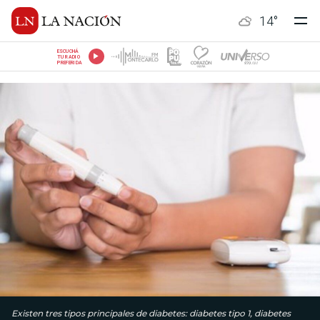
14
°
ESCUCHÁ
TU RADIO
PREFERIDA
Existen tres tipos principales de diabetes: diabetes tipo 1, diabetes