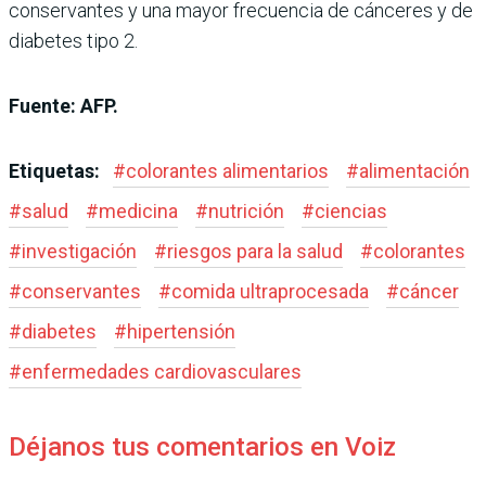
conservantes y una mayor frecuencia de cánceres y de
diabetes tipo 2.
Fuente: AFP.
Etiquetas:
#
colorantes alimentarios
#
alimentación
#
salud
#
medicina
#
nutrición
#
ciencias
#
investigación
#
riesgos para la salud
#
colorantes
#
conservantes
#
comida ultraprocesada
#
cáncer
#
diabetes
#
hipertensión
#
enfermedades cardiovasculares
Déjanos tus comentarios en Voiz