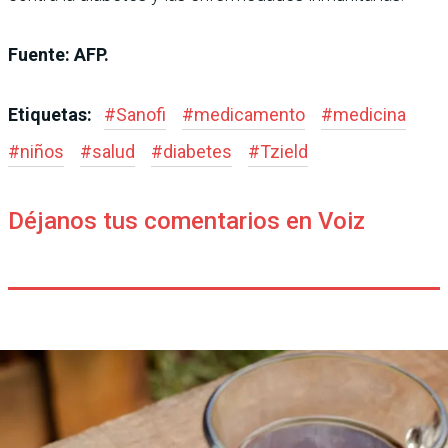
Fuente: AFP.
Etiquetas:
#
Sanofi
#
medicamento
#
medicina
#
niños
#
salud
#
diabetes
#
Tzield
Déjanos tus comentarios en Voiz