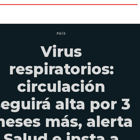
PAÍS
Virus
respiratorios:
circulación
eguirá alta por 3
eses más, alerta
Salud e insta a