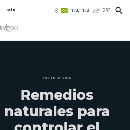
1120
/
1160
23
°
3,6
/
3,9
:MÁS
6850
/
7200
5920
/
5970
ESTILO DE VIDA
Remedios
naturales para
controlar el