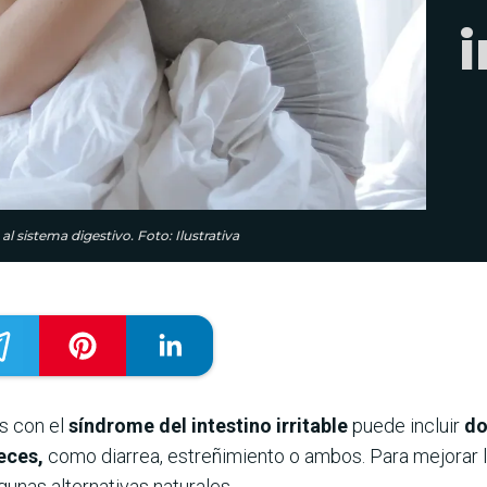
i
l sistema digestivo. Foto: Ilustrativa
s con el
síndrome del intestino irritable
puede incluir
do
eces,
como diarrea, estreñimiento o ambos. Para mejorar la 
unas alternativas naturales.