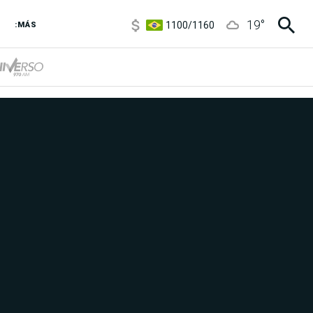
1100
/
1160
19
°
3,8
/
4
:MÁS
6850
/
7200
5900
/
5960