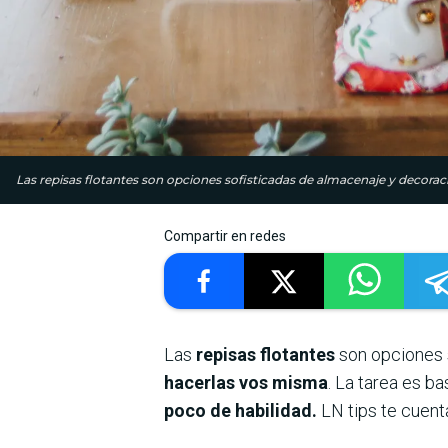
Las repisas flotantes son opciones sofisticadas de almacenaje y decorac
Compartir en redes
Las
repisas flotantes
son opciones 
hacerlas vos misma
. La tarea es ba
poco de habilidad.
LN tips te cuent