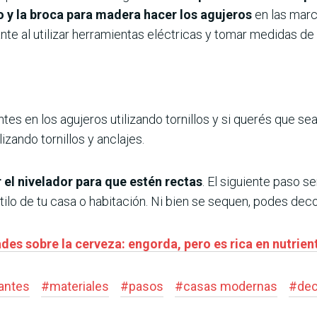
o y la broca para madera hacer los agujeros
en las marc
ante al utilizar herramientas eléctricas y tomar medidas 
ntes en los agujeros utilizando tornillos y si querés que s
lizando tornillos y anclajes.
r el nivelador para que estén rectas
. El siguiente paso se
stilo de tu casa o habitación. Ni bien se sequen, podes dec
ades sobre la cerveza: engorda, pero es rica en nutrien
tantes
#
materiales
#
pasos
#
casas modernas
#
dec