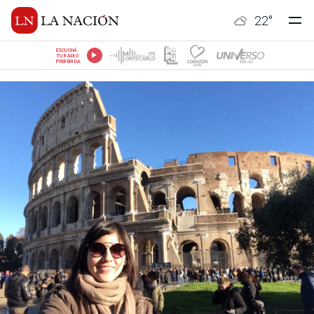
22
°
ESCUCHÁ
TU RADIO
PREFERIDA