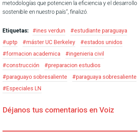
metodologías que potencien la eficiencia y el desarrollo
sostenible en nuestro país”, finalizó.
Etiquetas:
#
ines verdun
#
estudiante paraguaya
#
uptp
#
máster UC Berkeley
#
estados unidos
#
formacion academica
#
ingenieria civil
#
construcción
#
preparacion estudios
#
paraguayo sobresaliente
#
paraguaya sobresaliente
#
Especiales LN
Déjanos tus comentarios en Voiz