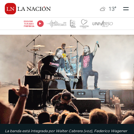
13
°
ESCUCHÁ
TU RADIO
PREFERIDA
La banda está integrada por Walter Cabrera (voz), Federico Wagener