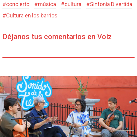
#
concierto
#
música
#
cultura
#
Sinfonía Divertida
#
Cultura en los barrios
Déjanos tus comentarios en Voiz