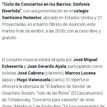
“Ciclo de Conciertos en los Barrios: Sinfonía
Divertida”
, con una presentación en el
colegio
Santísimo Redentor
, ubicado en Estados Unidos y 21
Proyectadas, en el barrio Obrero de Asunción, este
martes 9 de diciembre, a las 20:00, con acceso libre y
gratuito.
El conjunto musical estará dirigido por
José Miguel
Echeverría
y
Juan Gerardo Ayala
, participando como
solistas
José Cabrera
(clarinete),
Marcos Lucena
(arpa) y
Hugo Valenzuela
(canto). El repertorio
ofrecerá la obertura de “El barbero de Sevilla” de
Gioachino Rossini, “Vals de las flores” (El Cascanueces)
de Tchaikovsky, “Concierto para clarinete” de Artie
Shaw, “Mimby pu” de Emilio Bigi; “Te sigo esperando” de