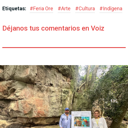
Etiquetas:
#
Feria Ore
#
Arte
#
Cultura
#
Indígena
Déjanos tus comentarios en Voiz