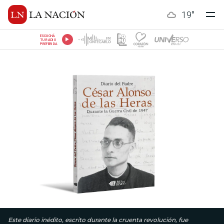
19
°
ESCUCHÁ
TU RADIO
PREFERIDA
Este diario inédito, escrito durante la cruenta revolución, fue