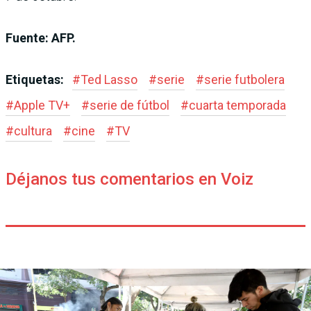
Fuente: AFP.
Etiquetas:
#
Ted Lasso
#
serie
#
serie futbolera
#
Apple TV+
#
serie de fútbol
#
cuarta temporada
#
cultura
#
cine
#
TV
Déjanos tus comentarios en Voiz