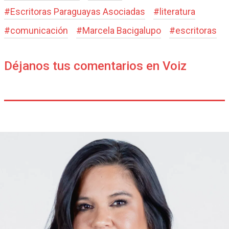
#
Escritoras Paraguayas Asociadas
#
literatura
#
comunicación
#
Marcela Bacigalupo
#
escritoras
Déjanos tus comentarios en Voiz