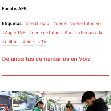
Fuente: AFP.
Etiquetas:
#
Ted Lasso
#
serie
#
serie futbolera
#
Apple TV+
#
serie de fútbol
#
cuarta temporada
#
cultura
#
cine
#
TV
Déjanos tus comentarios en Voiz