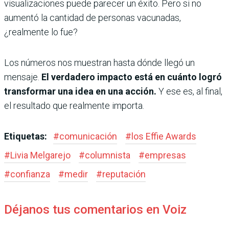
visuali­zaciones puede parecer un éxito. Pero si no
aumentó la cantidad de personas vacunadas,
¿realmente lo fue?
Los números nos muestran hasta dónde llegó un
mensaje.
El verdadero impacto está en cuánto logró
transformar una idea en una acción.
Y ese es, al final,
el re­sultado que realmente importa.
Etiquetas:
#
comunicación
#
los Effie Awards
#
Livia Melgarejo
#
columnista
#
empresas
#
confianza
#
medir
#
reputación
Déjanos tus comentarios en Voiz