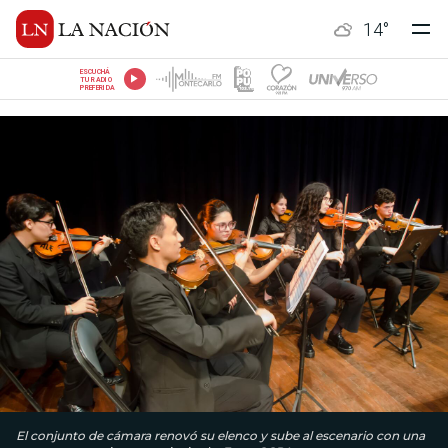
14
°
ESCUCHÁ
TU RADIO
PREFERIDA
El conjunto de cámara renovó su elenco y sube al escenario con una