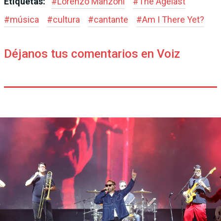
Etiquetas:
#
Lorenzo Manzoni
#
The Agelast
#
música
#
cultura
#
cantante
#
Am I There Yet?
Déjanos tus comentarios en Voiz