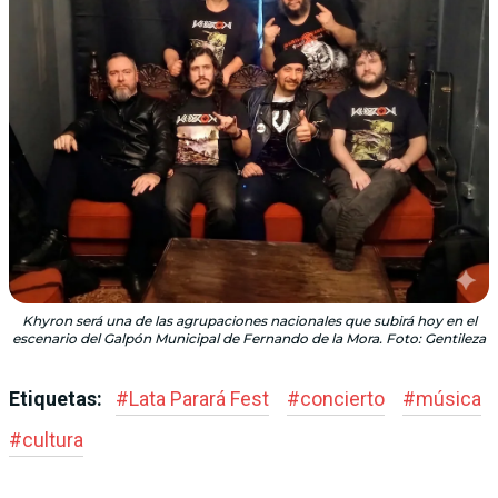
Khyron será una de las agrupaciones nacionales que subirá hoy en el
escenario del Galpón Municipal de Fernando de la Mora. Foto: Gentileza
Etiquetas:
#
Lata Parará Fest
#
concierto
#
música
#
cultura