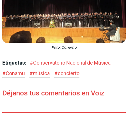
Foto: Conamu
Etiquetas:
#
Conservatorio Nacional de Música
#
Conamu
#
música
#
concierto
Déjanos tus comentarios en Voiz