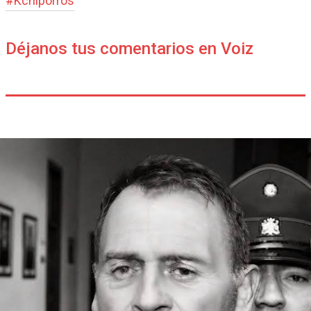
#
Kchiporros
Déjanos tus comentarios en Voiz