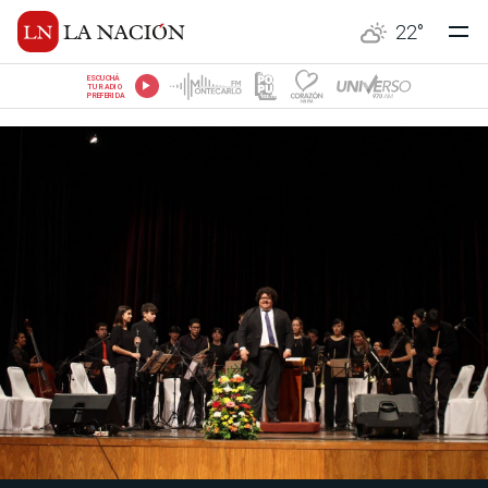
22
°
ESCUCHÁ
TU RADIO
PREFERIDA