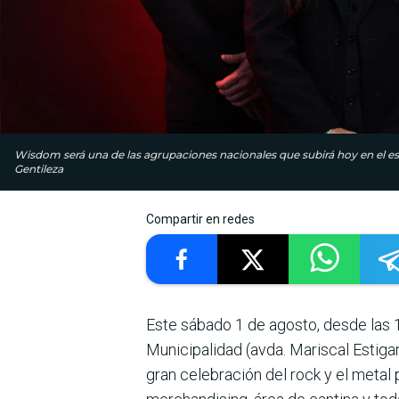
Wisdom será una de las agrupaciones nacionales que subirá hoy en el es
Gentileza
Compartir en redes
Este sábado 1 de agosto, desde las 1
Municipalidad (avda. Mariscal Estigar
gran celebración del rock y el meta