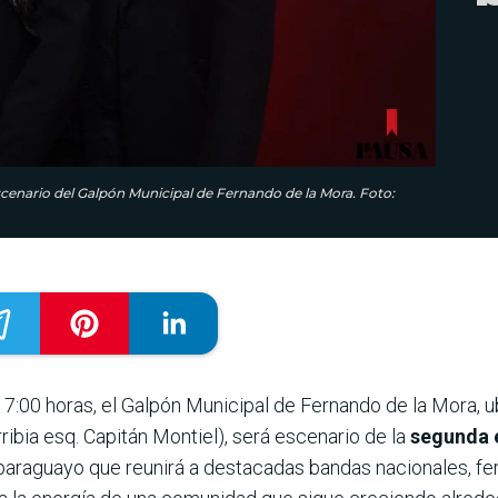
cenario del Galpón Municipal de Fernando de la Mora. Foto:
7:00 horas, el Galpón Municipal de Fernando de la Mora, ub
ribia esq. Capitán Montiel), será escenario de la
segunda e
l paraguayo que reunirá a destacadas bandas nacionales, f