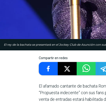
El rey de la bachata se presentará en el Jockey Club de Asunción con sus
Compartir en redes
El afamado cantante de bachata Romeo
“Propuesta indecente” con sus fans p
venta de entradas estará habilitada d