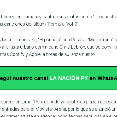
 Romeo en Paraguay cantará sus éxitos como “Propuesta Ind
s canciones del álbum “Fórmula, Vol. 3″.
 Justin Timberlake, “El pañuelo” con Rosalía, “Me extraño” c
junto al artista urbano dominicano Chris Lebrón, que se conv
mas Spotify y Apple, a horas de su lanzamiento.
e febrero en Lima (Perú), donde ya agotó las plazas de cuat
 entradas para el Movistar Arena, por lo que se anunció un
l primer artista en agendar ocho fechas seguidas en el rec