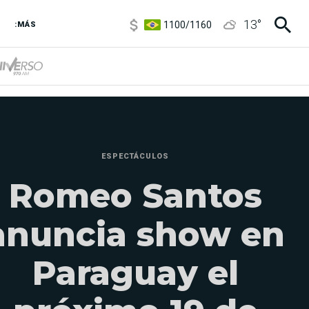
5900
/
5960
1100
/
1160
13
°
:MÁS
3,8
/
4
6850
/
7200
5900
/
5960
ESPECTÁCULOS
Romeo Santos
anuncia show en
Paraguay el