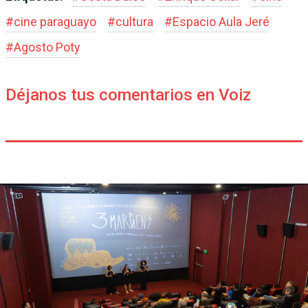
#
cine paraguayo
#
cultura
#
Espacio Aula Jeré
#
Agosto Poty
Déjanos tus comentarios en Voiz