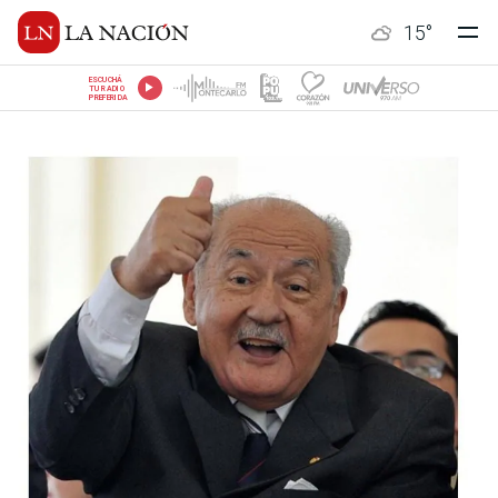
15
°
ESCUCHÁ
TU RADIO
PREFERIDA