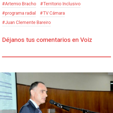
#
Artemio Bracho
#
Territorio Inclusivo
#
programa radial
#
TV Cámara
#
Juan Clemente Bareiro
Déjanos tus comentarios en Voiz