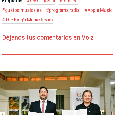
Etiquetas:
#
rey Carlos III
#
música
#
gustos musicales
#
programa radial
#
Apple Music
#
The King’s Music Room
Déjanos tus comentarios en Voiz