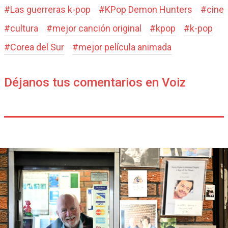
#
Las guerreras k-pop
#
KPop Demon Hunters
#
cine
#
cultura
#
mejor canción original
#
kpop
#
k-pop
#
Corea del Sur
#
mejor película animada
Déjanos tus comentarios en Voiz