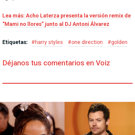
Lea más: Acho Laterza presenta la versión remix de
“Mami no llores” junto al DJ Antoni Álvarez
Etiquetas:
#
harry styles
#
one direction
#
golden
Déjanos tus comentarios en Voiz