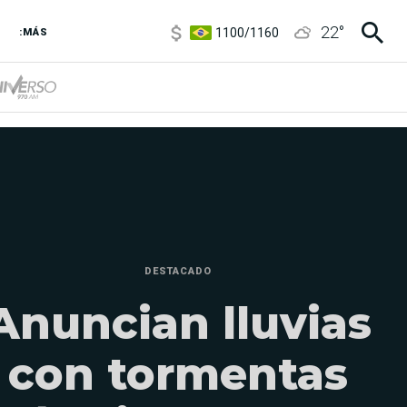
1100
/
1160
22
°
3,8
/
4
:MÁS
6850
/
7200
5900
/
5960
DESTACADO
Anuncian lluvias
con tormentas