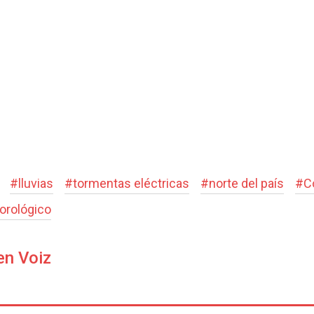
#
lluvias
#
tormentas eléctricas
#
norte del país
#
C
orológico
en Voiz