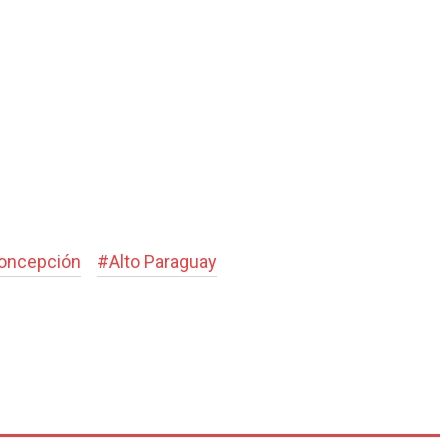
oncepción
#
Alto Paraguay