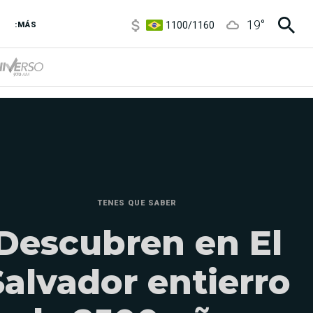
5900
/
5960
19
°
1100
/
1160
:MÁS
3,8
/
4
6850
/
7200
5900
/
5960
TENES QUE SABER
Descubren en El
Salvador entierro