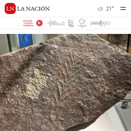
21
°
ESCUCHÁ
TU RADIO
PREFERIDA