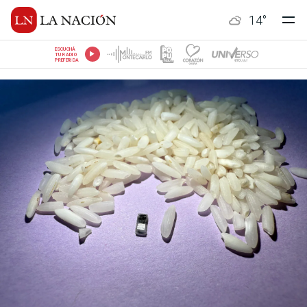
14
°
ESCUCHÁ
TU RADIO
PREFERIDA