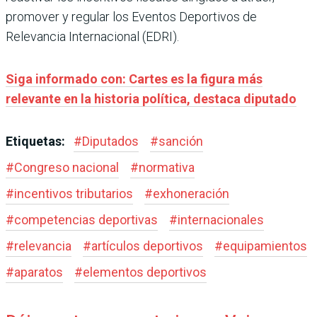
promover y regular los Eventos Deportivos de
Relevancia Internacional (EDRI).
Siga informado con: Cartes es la figura más
relevante en la historia política, destaca diputado
Etiquetas:
#
Diputados
#
sanción
#
Congreso nacional
#
normativa
#
incentivos tributarios
#
exhoneración
#
competencias deportivas
#
internacionales
#
relevancia
#
artículos deportivos
#
equipamientos
#
aparatos
#
elementos deportivos