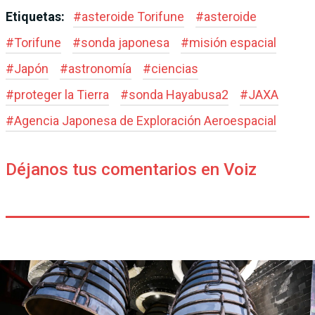
Etiquetas:
#
asteroide Torifune
#
asteroide
#
Torifune
#
sonda japonesa
#
misión espacial
#
Japón
#
astronomía
#
ciencias
#
proteger la Tierra
#
sonda Hayabusa2
#
JAXA
#
Agencia Japonesa de Exploración Aeroespacial
Déjanos tus comentarios en Voiz