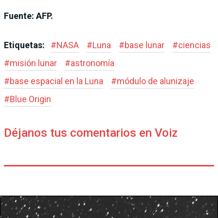
Fuente: AFP.
Etiquetas:
#
NASA
#
Luna
#
base lunar
#
ciencias
#
misión lunar
#
astronomía
#
base espacial en la Luna
#
módulo de alunizaje
#
Blue Origin
Déjanos tus comentarios en Voiz