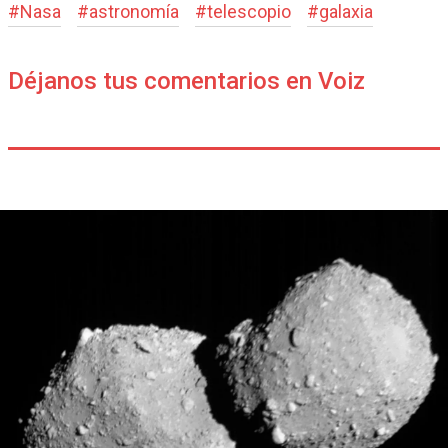
#
Nasa
#
astronomía
#
telescopio
#
galaxia
Déjanos tus comentarios en Voiz