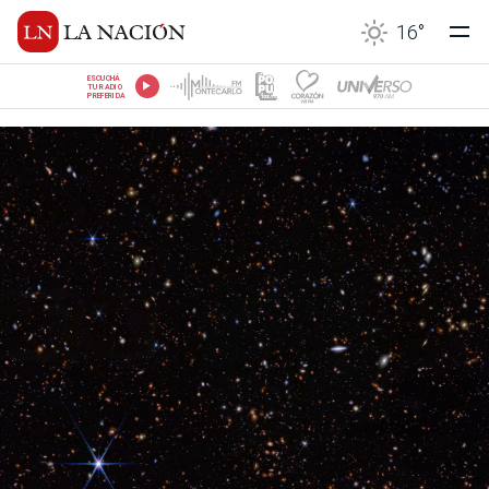
16
°
ESCUCHÁ
TU RADIO
PREFERIDA