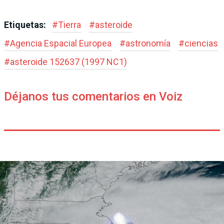
Etiquetas:
#
Tierra
#
asteroide
#
Agencia Espacial Europea
#
astronomía
#
ciencias
#
asteroide 152637 (1997 NC1)
Déjanos tus comentarios en Voiz