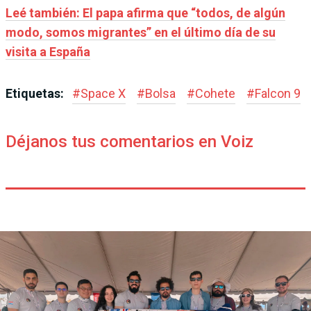
Leé también: El papa afirma que “todos, de algún
modo, somos migrantes” en el último día de su
visita a España
Etiquetas:
#
Space X
#
Bolsa
#
Cohete
#
Falcon 9
Déjanos tus comentarios en Voiz