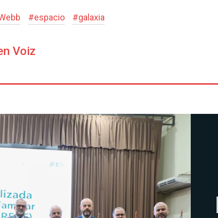
 Webb
#
espacio
#
galaxia
en Voiz