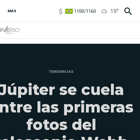
1100
/
1160
19
°
3,8
/
4
:MÁS
6850
/
7200
5900
/
5960
TENDENCIAS
Júpiter se cuela
ntre las primeras
fotos del