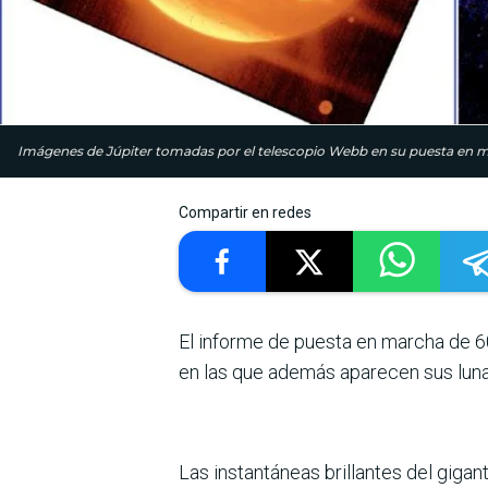
Imágenes de Júpiter tomadas por el telescopio Webb en su puesta en m
Compartir en redes
El informe de puesta en marcha de 6
en las que además aparecen sus luna
Las instantáneas brillantes del gig