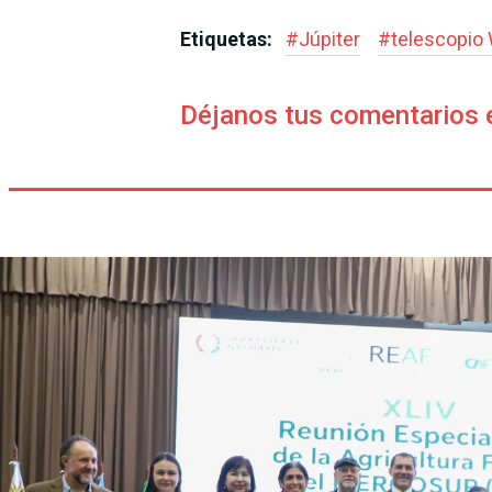
Etiquetas:
#
Júpiter
#
telescopio
Déjanos tus comentarios 