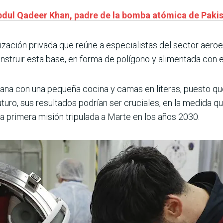
Abdul Qadeer Khan, padre de la bomba atómica de Paki
nización privada que reúne a especialistas del sector aeroe
nstruir esta base, en forma de polígono y alimentada con e
rtana con una pequeña cocina y camas en literas, puesto qu
uturo, sus resultados podrían ser cruciales, en la medida q
a primera misión tripulada a Marte en los años 2030.