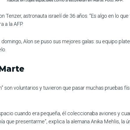
hábitat en trajes espaciales como si estuvieran en Marte. Foto: AFP.
on Tenzer, astronauta israelí de 36 años. “Es algo en lo q
a a la AFP.
el domingo, Alon se puso sus mejores galas: su equipo plat
lo.
 Marte
n” son voluntarios y tuvieron que pasar muchas pruebas fí
spacio cuando era pequeña, él coleccionaba aviones y cua
ía que presentarme”, explica la alemana Anika Mehlis, la ú