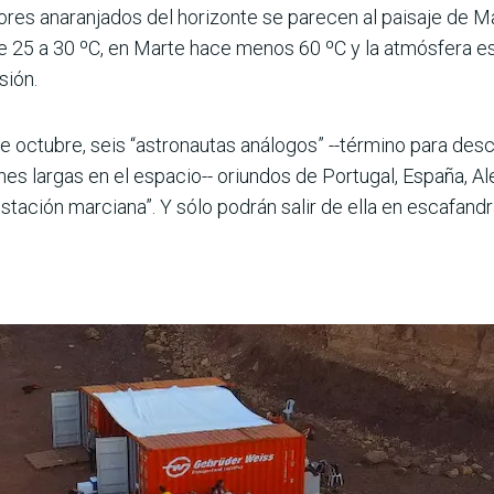
lores anaranjados del horizonte se parecen al paisaje de Mar
 25 a 30 ºC, en Marte hace menos 60 ºC y la atmósfera es i
sión.
de octubre, seis “astronautas análogos” --término para des
nes largas en el espacio-- oriundos de Portugal, España, Ale
estación marciana”. Y sólo podrán salir de ella en escafandr