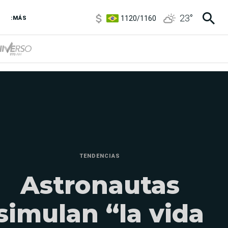
1120
/
1160
23
°
3,6
/
3,9
:MÁS
6850
/
7200
5920
/
5970
TENDENCIAS
Astronautas
simulan “la vida