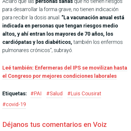
Aclaró que las
personas sanas
que no tienen riesgos
para desarrollar la forma grave, no tienen indicación
para recibir la dosis anual.
“La vacunación anual está
indicada en personas que tengan riesgos medio
altos, y ahí entran los mayores de 70 años, los
cardiópatas y los diabéticos,
también los enfermos
pulmonares crónicos”, subrayó.
Leé también: Enfermeras del IPS se movilizan hasta
el Congreso por mejores condiciones laborales
Etiquetas:
#
PAI
#
Salud
#
Luis Cousirat
#
covid-19
Déjanos tus comentarios en Voiz