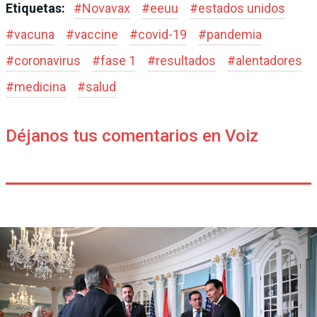
Etiquetas:
#
Novavax
#
eeuu
#
estados unidos
#
vacuna
#
vaccine
#
covid-19
#
pandemia
#
coronavirus
#
fase 1
#
resultados
#
alentadores
#
medicina
#
salud
Déjanos tus comentarios en Voiz