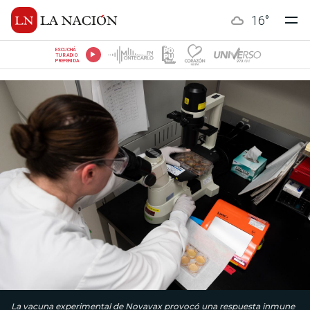
16
°
ESCUCHÁ
TU RADIO
PREFERIDA
La vacuna experimental de Novavax provocó una respuesta inmune