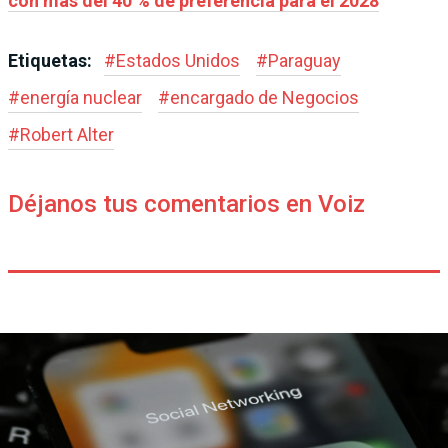
con más del 40 % de preferencia para el 2028
Etiquetas:
#
Estados Unidos
#
Paraguay
#
energía nuclear
#
encargado de Negocios
#
Robert Alter
Déjanos tus comentarios en Voiz