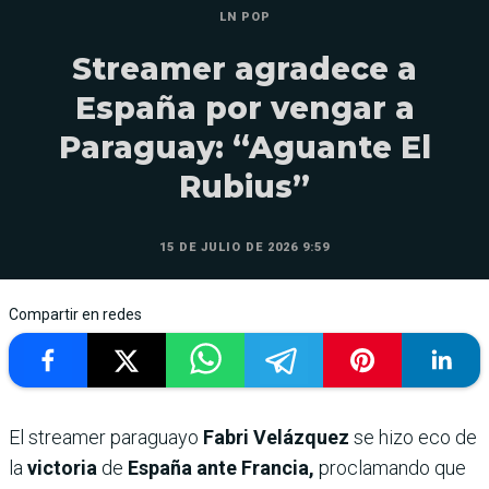
LN POP
Streamer agradece a
España por vengar a
Paraguay: “Aguante El
Rubius”
15 DE JULIO DE 2026 9:59
Compartir en redes
El streamer paraguayo
Fabri Velázquez
se hizo eco de
la
victoria
de
España ante Francia,
proclamando que