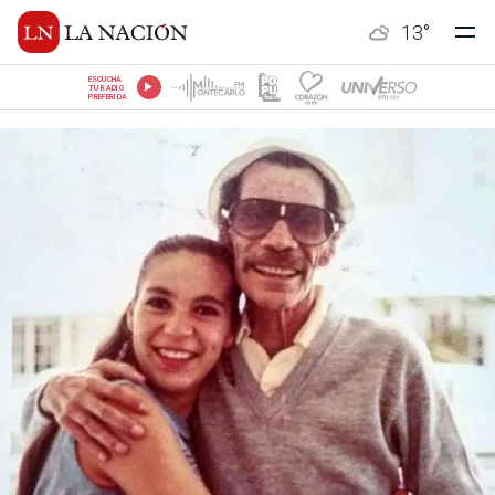
13
°
ESCUCHÁ
TU RADIO
PREFERIDA