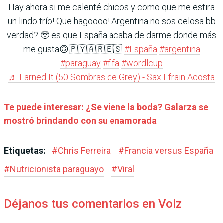
Hay ahora si me calenté chicos y como que me estira
un lindo trío! Que hagoooo! Argentina no sos celosa bb
verdad? 🥹 es que España acaba de darme donde más
me gusta🙃🇵🇾🇦🇷🇪🇸
#España
#argentina
#paraguay
#fifa
#wordlcup
♬ Earned It (50 Sombras de Grey) - Sax Efrain Acosta
Te puede interesar: ¿Se viene la boda? Galarza se
mostró brindando con su enamorada
Etiquetas:
#
Chris Ferreira
#
Francia versus España
#
Nutricionista paraguayo
#
Viral
Déjanos tus comentarios en Voiz