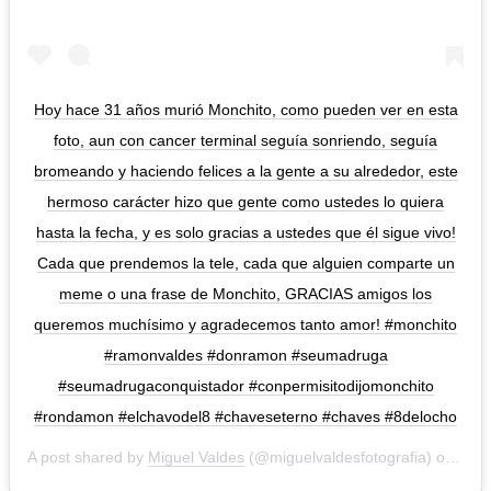
Hoy hace 31 años murió Monchito, como pueden ver en esta
foto, aun con cancer terminal seguía sonriendo, seguía
bromeando y haciendo felices a la gente a su alrededor, este
hermoso carácter hizo que gente como ustedes lo quiera
hasta la fecha, y es solo gracias a ustedes que él sigue vivo!
Cada que prendemos la tele, cada que alguien comparte un
meme o una frase de Monchito, GRACIAS amigos los
queremos muchísimo y agradecemos tanto amor! #monchito
#ramonvaldes #donramon #seumadruga
#seumadrugaconquistador #conpermisitodijomonchito
#rondamon #elchavodel8 #chaveseterno #chaves #8delocho
A post shared by
Miguel Valdes
(@miguelvaldesfotografia) on
Aug 