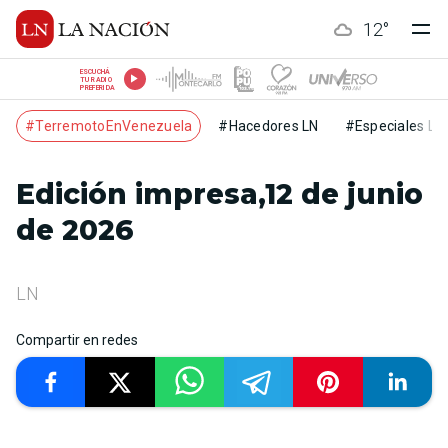
12
°
ESCUCHÁ
TU RADIO
PREFERIDA
#TerremotoEnVenezuela
#Hacedores LN
#Especiales LN
Edición impresa,12 de junio
de 2026
LN
Compartir en redes