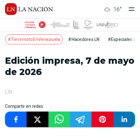
16
°
ESCUCHÁ
TU RADIO
PREFERIDA
#TerremotoEnVenezuela
#Hacedores LN
#Especiales LN
Edición impresa, 7 de mayo
de 2026
LN
Compartir en redes