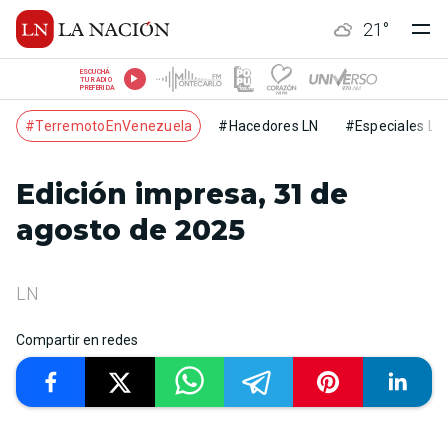
21
°
ESCUCHÁ
TU RADIO
PREFERIDA
#TerremotoEnVenezuela
#Hacedores LN
#Especiales LN
Edición impresa, 31 de
agosto de 2025
LN
Compartir en redes