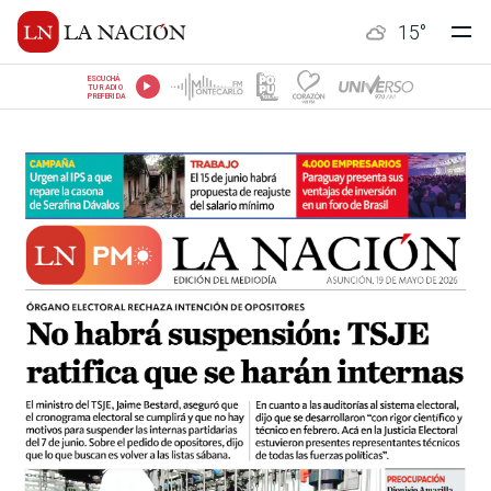
15
°
ESCUCHÁ
TU RADIO
PREFERIDA