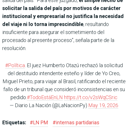
salida del país. “Para este juzgado,
el simple hecho de
solicitar la salida del país por motivos de carácter
institucional y empresarial no justifica la necesidad
del viaje ni lo torna imprescindible
, resultando
insuficiente para asegurar el sometimiento del
procesado al presente proceso”, señala parte de la
resolución.
#Política
. El juez Humberto Otazú rechazó la solicitud
del destituido intendente esteño y líder de Yo Creo,
Miguel Prieto, para viajar al Brasil, ratificando el reciente
fallo de un tribunal que consideró inconsistencias en su
pedido.
#TodoEstáEnLN
https://t.co/v2sWqCSric
— Diario La Nación (@LaNacionPy)
May 19, 2026
Etiquetas:
#
LN PM
#
internas partidarias