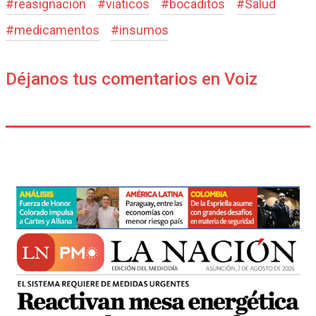
#
reasignación
#
viáticos
#
bocaditos
#
Salud
#
medicamentos
#
insumos
Déjanos tus comentarios en Voiz