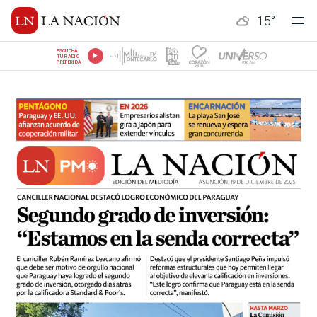
15
°
ESCUCHÁ
TU RADIO
PREFERIDA