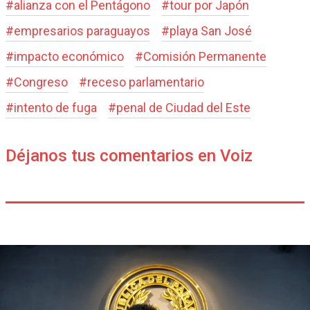
#
alianza con el Pentágono
#
tour por Japón
#
empresarios paraguayos
#
playa San José
#
impacto económico
#
Comisión Permanente
#
Congreso
#
receso parlamentario
#
intento de fuga
#
penal de Ciudad del Este
Déjanos tus comentarios en Voiz