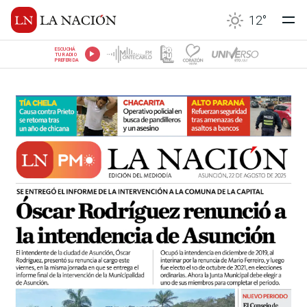
12
°
ESCUCHÁ
TU RADIO
PREFERIDA