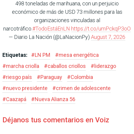
498 toneladas de marihuana, con un perjuicio
económico de más de USD 73 millones para las
organizaciones vinculadas al
narcotráfico.
#TodoEstáEnLN
https://t.co/umPckqP3oO
— Diario La Nación (@LaNacionPy)
August 7, 2026
Etiquetas:
#
LN PM
#
mesa energética
#
marcha criolla
#
caballos criollos
#
liderazgo
#
riesgo país
#
Paraguay
#
Colombia
#
nuevo presidente
#
crimen de adolescente
#
Caazapá
#
Nueva Alianza 56
Déjanos tus comentarios en Voiz