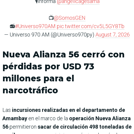
🎙️Informa
@angelicagesama
📺
@SomosGEN
📻
#Universo970AM
pic.twitter.com/cv5L5GY8Tb
— Universo 970 AM (@Universo970py)
August 7, 2026
Nueva Alianza 56 cerró con
pérdidas por USD 73
millones para el
narcotráfico
Las
incursiones realizadas en el departamento de
Amambay
en el marco de la
operación Nueva Alianza
56
permitieron
sacar de circulación 498 toneladas de