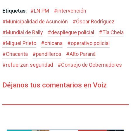
Etiquetas:
#
LN PM
#
intervención
#
Municipalidad de Asunción
#
Óscar Rodríguez
#
Mundial de Rally
#
despliegue policial
#
Tía Chela
#
Miguel Prieto
#
chicana
#
operativo policial
#
Chacarita
#
pandilleros
#
Alto Paraná
#
refuerzan seguridad
#
Consejo de Gobernadores
Déjanos tus comentarios en Voiz