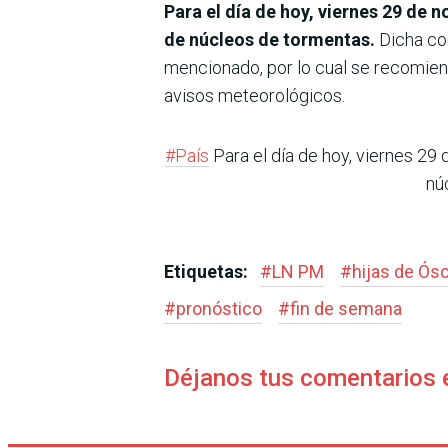
Para el día de hoy, viernes 29 de n
de núcleos de tormentas.
Dicha con
mencionado, por lo cual se recomiend
avisos meteorológicos.
#País
Para el día de hoy, viernes 29 d
nú
Etiquetas:
#
LN PM
#
hijas de Ós
#
pronóstico
#
fin de semana
Déjanos tus comentarios 