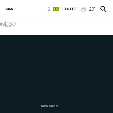
1100
/
1160
20
°
:MÁS
3,8
/
4
6850
/
7200
5900
/
5960
TAPA LNPM