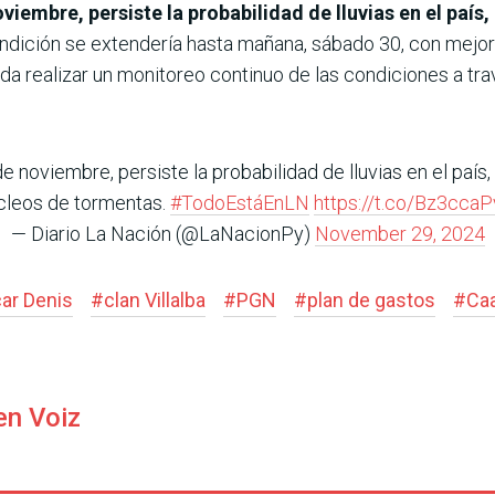
oviembre, persiste la probabilidad de lluvias en el país
dición se extendería hasta mañana, sábado 30, con mejoría
a realizar un monitoreo continuo de las condiciones a tra
e noviembre, persiste la probabilidad de lluvias en el país,
cleos de tormentas.
#TodoEstáEnLN
https://t.co/Bz3ccaP
— Diario La Nación (@LaNacionPy)
November 29, 2024
car Denis
#
clan Villalba
#
PGN
#
plan de gastos
#
Ca
en Voiz