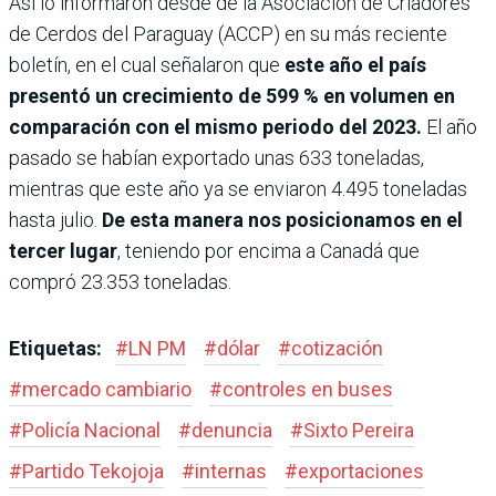
Así lo informaron desde de la Asociación de Criadores
de Cerdos del Paraguay (ACCP) en su más reciente
boletín, en el cual señalaron que
este año el país
presentó un crecimiento de 599 % en volumen en
comparación con el mismo periodo del 2023.
El año
pasado se habían exportado unas 633 toneladas,
mientras que este año ya se enviaron 4.495 toneladas
hasta julio.
De esta manera nos posicionamos en el
tercer lugar
, teniendo por encima a Canadá que
compró 23.353 toneladas.
Etiquetas:
#
LN PM
#
dólar
#
cotización
#
mercado cambiario
#
controles en buses
#
Policía Nacional
#
denuncia
#
Sixto Pereira
#
Partido Tekojoja
#
internas
#
exportaciones