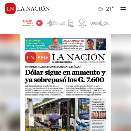
21
°
ESCUCHÁ
TU RADIO
PREFERIDA