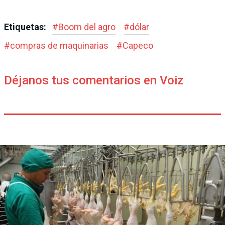
Etiquetas:
#
Boom del agro
#
dólar
#
compras de maquinarias
#
Capeco
Déjanos tus comentarios en Voiz