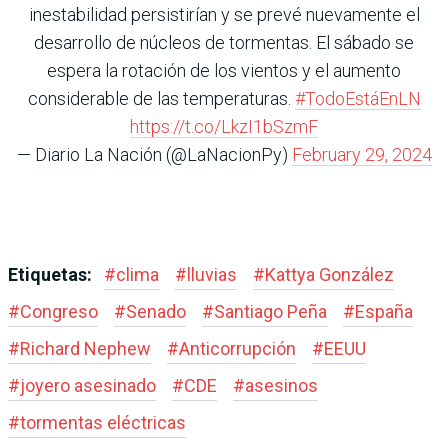
inestabilidad persistirían y se prevé nuevamente el
desarrollo de núcleos de tormentas. El sábado se
espera la rotación de los vientos y el aumento
considerable de las temperaturas.
#TodoEstáEnLN
https://t.co/LkzI1bSzmF
— Diario La Nación (@LaNacionPy)
February 29, 2024
Etiquetas:
#
clima
#
lluvias
#
Kattya González
#
Congreso
#
Senado
#
Santiago Peña
#
España
#
Richard Nephew
#
Anticorrupción
#
EEUU
#
joyero asesinado
#
CDE
#
asesinos
#
tormentas eléctricas