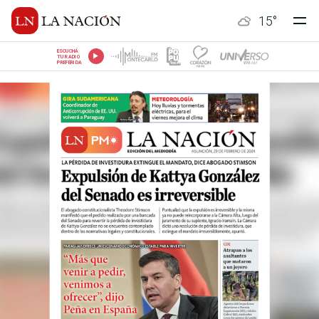
15
°
ESCUCHÁ
TU RADIO
PREFERIDA